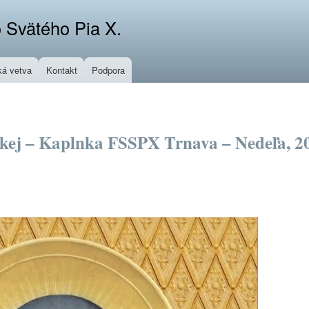
Skočiť
 Svätého Pia X.
na
hlavný
obsah
á vetva
Kontakt
Podpora
kej – Kaplnka FSSPX Trnava – Nedeľa, 20