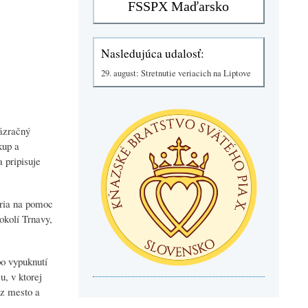
Nasledujúca udalosť:
29. august: Stretnutie veriacich na Liptove
ázračný
kup a
 pripisuje
ria na pomoc
okolí Trnavy,
po vypuknutí
, v ktorej
ez mesto a