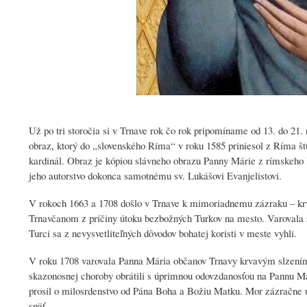
Už po tri storočia si v Trnave rok čo rok pripomíname od 13. do 21
obraz, ktorý do „slovenského Ríma“ v roku 1585 priniesol z Ríma št
kardinál. Obraz je kópiou slávneho obrazu Panny Márie z rímskeho 
jeho autorstvo dokonca samotnému sv. Lukášovi Evanjelistovi.
V rokoch 1663 a 1708 došlo v Trnave k mimoriadnemu zázraku – kr
Trnavčanom z príčiny útoku bezbožných Turkov na mesto. Varovala 
Turci sa z nevysvetliteľných dôvodov bohatej koristi v meste vyhli.
V roku 1708 varovala Panna Mária občanov Trnavy krvavým slzením p
skazonosnej choroby obrátili s úprimnou odovzdanosťou na Pannu Má
prosil o milosrdenstvo od Pána Boha a Božiu Matku. Mor zázračne 
späť.