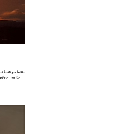
om liturgickom
oločnej omše