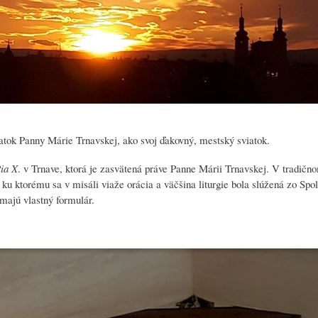
atok Panny Márie Trnavskej, ako svoj ďakovný, mestský sviatok.
Pia X
. v Trnave, ktorá je zasvätená práve Panne Márii Trnavskej. V tradičn
ku ktorému sa v misáli viaže orácia a väčšina liturgie bola slúžená zo Sp
majú vlastný formulár.