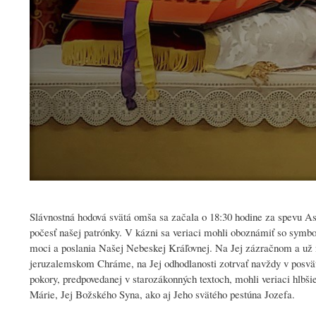
Slávnostná hodová svätá omša sa začala o 18:30 hodine za spevu A
počesť našej patrónky. V kázni sa veriaci mohli oboznámiť so symb
moci a poslania Našej Nebeskej Kráľovnej. Na Jej zázračnom a už n
jeruzalemskom Chráme, na Jej odhodlanosti zotrvať navždy v posv
pokory, predpovedanej v starozákonných textoch, mohli veriaci hlbš
Márie, Jej Božského Syna, ako aj Jeho svätého pestúna Jozefa.