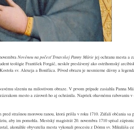
. novembra
Novénou na počesť Trnavskej Panny Márie
jej ochranu mesta a z
udent teológie František Forgáč, neskôr preslávený ako ostrihomský arcibis
Kostola sv. Alexeja a Bonifáca. Pôvod obrazu je nesmierne dávny a legenda
vavému slzeniu na milostivom obraze. V prvom prípade zasiahla Panna Má
zázrakom mesto a zároveň ho aj ochránila. Napriek ohavnému rabovaniu v 
red strašnou morovou ranou, ktorá prišla v roku 1710. Zúfalí občania sa 
riu, aby im pomohla. Mestský magistrát 20. novembra 1710 spísal zápisnicu
ustal, akonáhle obyvatelia mesta vykonali procesiu z Dómu sv. Mikuláša c