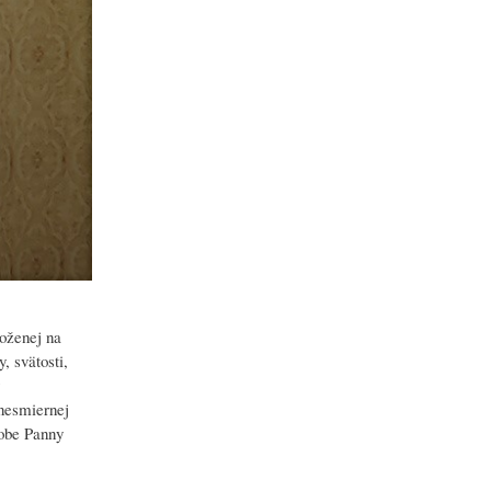
oženej na
, svätosti,
nesmiernej
sobe Panny