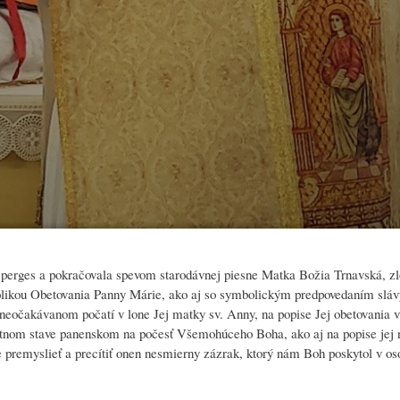
sperges a pokračovala spevom starodávnej piesne Matka Božia Trnavská, zl
olikou Obetovania Panny Márie, ako aj so symbolickým predpovedaním slávy
eočakávanom počatí v lone Jej matky sv. Anny, na popise Jej obetovania v
ätnom stave panenskom na počesť Všemohúceho Boha, ako aj na popise jej 
ie premyslieť a precítiť onen nesmierny zázrak, ktorý nám Boh poskytol v o