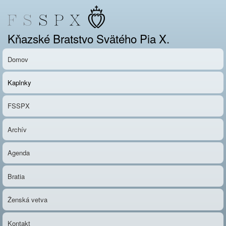
Skočiť
na
hlavný
Kňazské Bratstvo Svätého Pia X.
obsah
Domov
Kaplnky
FSSPX
Archív
Agenda
Bratia
Ženská vetva
Kontakt