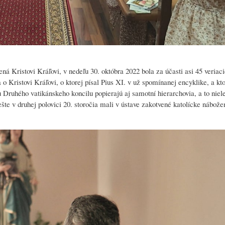
á Kristovi Kráľovi, v nedeľu 30. októbra 2022 bola za účasti asi 45 veriac
 o Kristovi Kráľovi, o ktorej písal Pius XI. v už spomínanej encyklike, a kt
 Druhého vatikánskeho koncilu popierajú aj samotní hierarchovia, a to niele
é ešte v druhej polovici 20. storočia mali v ústave zakotvené katolícke nábož