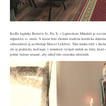
Keďže kaplnka Bratstva Sv. Pia X. v Liptovskom Mikuláši je zasväten
odpustová sv. omša. V kázni bola zhrnutá tradičná katolícka doktrína
zdôrazňoval aj arcibiskup Marcel Lefebvre. Túto náuku totiž v duchu
ale aj prakticky, keď napr. v minulosti vyvíjali nátlak na štáty, ktor
jediné štátom uznané, aby odtiaľ túto zmienku odstránili.