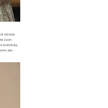
ich slávená
orú často
n teoreticky,
enstvo ako