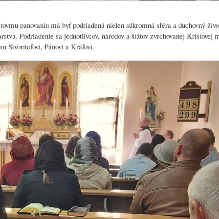
istovmu panovaniu má byť podriadená nielen súkromná sféra a duchovný život
darstva. Podriadenie sa jednotlivcov, národov a štátov zvrchovanej Kristovej 
 Stvoriteľovi, Pánovi a Kráľovi.