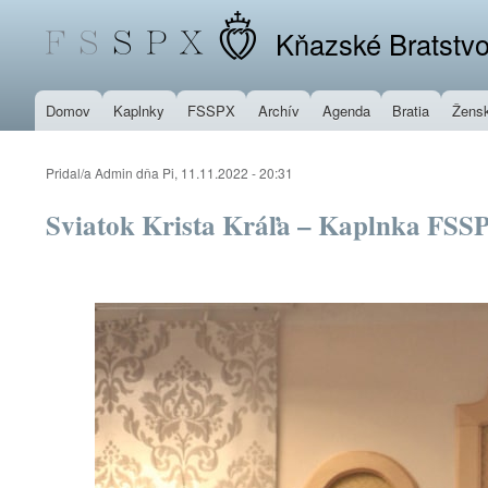
Kňazské Bratstvo
Domov
Kaplnky
FSSPX
Archív
Agenda
Bratia
Žensk
Pridal/a
Admin
dňa
Pi, 11.11.2022 - 20:31
Sviatok Krista Kráľa – Kaplnka FSSP