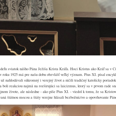
deľu sviatok nášho Pána Ježiša Krista Kráľa. Hoci Kristus ako Kráľ sa v Ci
 v roku 1925 má pre našu dobu obzvlášť veľký význam. Pius XI. písal encyk
ž nahlodávali súkromný i verejný život a ničili tradičný katolícky poriadok
 boli reakciou najmä na rozširujúci sa laicizmus, ktorý sa v prvom rade s
jnom živote, ale následne - ako píše Pius XI. - viedol k tomu, že sa Kristo
aná štátnou mocou a štáty verejne hlásali bezbožníctvo a opovrhovanie P