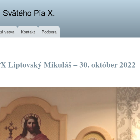
Skočiť
 Svätého Pia X.
na
hlavný
obsah
á vetva
Kontakt
Podpora
X Liptovský Mikuláš – 30. október 2022