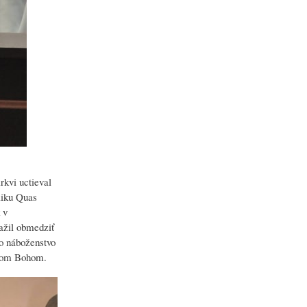
rkvi uctieval
liku Quas
 v
nažil obmedziť
vo náboženstvo
ánom Bohom.