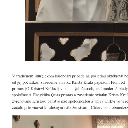
V tradičnom liturgickom kalendári pripadá na poslednú októbrovú ne
od jej počiatkov, zavedenie sviatku Krista Kráľa pápežom Piom XI.
primas (O Kristovi Kráľovi) v pohnutých časoch, keď moderné bludy u
spoločnosti. Encyklika Quas primas a zavedenie sviatku Krista Kráľa
zvrchované Kristovo panstvo nad spoločnosťou a vplyv Cirkvi vo vere
začalo prirovnávať k falošným náboženstvám, Cirkev bola obmedzov