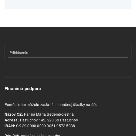
Prihlásenie
Finančná podpora
Pomôcť nám môžete zaslaním finančnej čiastky na účet:
Panna Mária Sedembolestná
Názov OZ:
Pastuchov 145, 920 63 Pastuchov
Adresa:
SK 29 0900 0000 0051 9572 5038
IBAN:
Pán Boh zaplať za každý milodar.