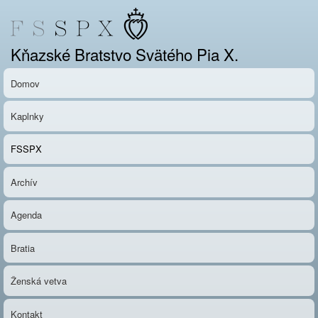
Skočiť
na
hlavný
Kňazské Bratstvo Svätého Pia X.
obsah
Domov
Kaplnky
FSSPX
Archív
Agenda
Bratia
Ženská vetva
Kontakt