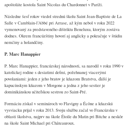
apoštoláte kostola Saint Nicolas du Chardonnet v Paríži.
Následne šesť rokov viedol strednú školu Saint Jean-Baptiste de La
Salle v Camblain-l’Abbé pri Arrase, až kým nebol v roku 2022
vymenovaný za predstaveného dištriktu Beneluxu, ktorým zostáva
dodnes. Okrem francúzštiny hovorí aj anglicky a pokračuje v štúdiu
nemčiny a holandčiny.
P. Marc Hanappier
P. Marc Hanappier, francúzskej národnosti, sa narodil v roku 1990 v
katolíckej rodine s desiatimi deťmi, požehnanej viacerými
povolaniami: jeden z jeho bratov je kňazom Bratstva, ďalší je
kapucínskym kňazom v Morgone a jedna z jeho sestier je
dominikánskou učiteľskou sestrou zo Saint-Pré.
Formáciu získal v seminároch vo Flavigny a Écône a kňazskú
vysviacku prijal v roku 2013. Svoju službu začal vo Francúzsku v
oblasti školstva, najprv na škole Étoile du Matin pri Bitche a neskôr
na škole Saint Michael pri Châteauroux.