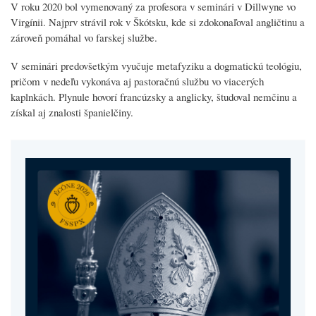
V roku 2020 bol vymenovaný za profesora v seminári v Dillwyne vo
Virgínii. Najprv strávil rok v Škótsku, kde si zdokonaľoval angličtinu a
zároveň pomáhal vo farskej službe.
V seminári predovšetkým vyučuje metafyziku a dogmatickú teológiu,
pričom v nedeľu vykonáva aj pastoračnú službu vo viacerých
kaplnkách. Plynule hovorí francúzsky a anglicky, študoval nemčinu a
získal aj znalosti španielčiny.