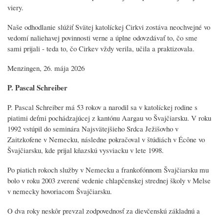
viery.
Naše odhodlanie slúžiť Svätej katolíckej Cirkvi zostáva neochvejné vo
vedomí naliehavej povinnosti verne a úplne odovzdávať to, čo sme
sami prijali - teda to, čo Cirkev vždy verila, učila a praktizovala.
Menzingen, 26. mája 2026
P. Pascal Schreiber
P. Pascal Schreiber má 53 rokov a narodil sa v katolíckej rodine s
piatimi deťmi pochádzajúcej z kantónu Aargau vo Švajčiarsku. V roku
1992 vstúpil do seminára Najsvätejšieho Srdca Ježišovho v
Zaitzkofene v Nemecku, následne pokračoval v štúdiách v Écône vo
Švajčiarsku, kde prijal kňazskú vysviacku v lete 1998.
Po piatich rokoch služby v Nemecku a frankofónnom Švajčiarsku mu
bolo v roku 2003 zverené vedenie chlapčenskej strednej školy v Melse
v nemecky hovoriacom Švajčiarsku.
O dva roky neskôr prevzal zodpovednosť za dievčenskú základnú a