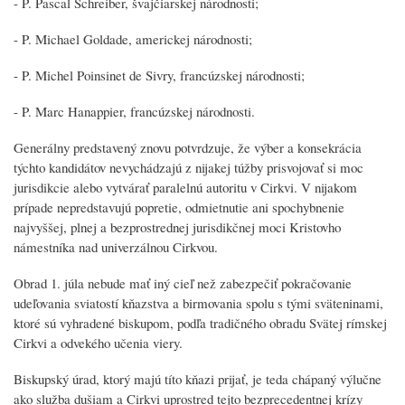
- P. Pascal Schreiber, švajčiarskej národnosti;
- P. Michael Goldade, americkej národnosti;
- P. Michel Poinsinet de Sivry, francúzskej národnosti;
- P. Marc Hanappier, francúzskej národnosti.
Generálny predstavený znovu potvrdzuje, že výber a konsekrácia
týchto kandidátov nevychádzajú z nijakej túžby prisvojovať si moc
jurisdikcie alebo vytvárať paralelnú autoritu v Cirkvi. V nijakom
prípade nepredstavujú popretie, odmietnutie ani spochybnenie
najvyššej, plnej a bezprostrednej jurisdikčnej moci Kristovho
námestníka nad univerzálnou Cirkvou.
Obrad 1. júla nebude mať iný cieľ než zabezpečiť pokračovanie
udeľovania sviatostí kňazstva a birmovania spolu s tými sväteninami,
ktoré sú vyhradené biskupom, podľa tradičného obradu Svätej rímskej
Cirkvi a odvekého učenia viery.
Biskupský úrad, ktorý majú títo kňazi prijať, je teda chápaný výlučne
ako služba dušiam a Cirkvi uprostred tejto bezprecedentnej krízy