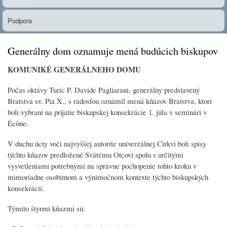
Podpora
Generálny dom oznamuje mená budúcich biskupov
KOMUNIKÉ GENERÁLNEHO DOMU
Počas oktávy Turíc P. Davide Pagliarani, generálny predstavený
Bratstva sv. Pia X., s radosťou oznámil mená kňazov Bratstva, ktorí
boli vybraní na prijatie biskupskej konsekrácie 1. júla v seminári v
Écône.
V duchu úcty voči najvyššej autorite univerzálnej Cirkvi boli spisy
týchto kňazov predložené Svätému Otcovi spolu s určitými
vysvetleniami potrebnými na správne pochopenie tohto kroku v
mimoriadne osobitnom a výnimočnom kontexte týchto biskupských
konsekrácií.
Týmito štyrmi kňazmi sú: