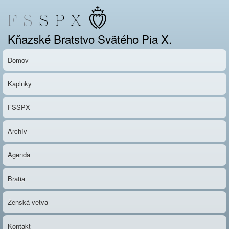
Skočiť
na
hlavný
Kňazské Bratstvo Svätého Pia X.
obsah
Domov
Kaplnky
FSSPX
Archív
Agenda
Bratia
Ženská vetva
Kontakt