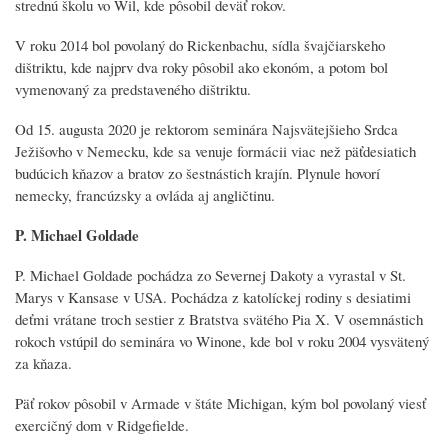
strednú školu vo Wil, kde pôsobil deväť rokov.
V roku 2014 bol povolaný do Rickenbachu, sídla švajčiarskeho
dištriktu, kde najprv dva roky pôsobil ako ekonóm, a potom bol
vymenovaný za predstaveného dištriktu.
Od 15. augusta 2020 je rektorom seminára Najsvätejšieho Srdca
Ježišovho v Nemecku, kde sa venuje formácii viac než päťdesiatich
budúcich kňazov a bratov zo šestnástich krajín. Plynule hovorí
nemecky, francúzsky a ovláda aj angličtinu.
P. Michael Goldade
P. Michael Goldade pochádza zo Severnej Dakoty a vyrastal v St.
Marys v Kansase v USA. Pochádza z katolíckej rodiny s desiatimi
deťmi vrátane troch sestier z Bratstva svätého Pia X. V osemnástich
rokoch vstúpil do seminára vo Winone, kde bol v roku 2004 vysvätený
za kňaza.
Päť rokov pôsobil v Armade v štáte Michigan, kým bol povolaný viesť
exercičný dom v Ridgefielde.