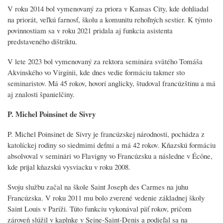
V roku 2014 bol vymenovaný za priora v Kansas City, kde dohliadal
na priorát, veľkú farnosť, školu a komunitu rehoľných sestier. K týmto
povinnostiam sa v roku 2021 pridala aj funkcia asistenta
predstaveného dištriktu.
V lete 2023 bol vymenovaný za rektora seminára svätého Tomáša
Akvinského vo Virgínii, kde dnes vedie formáciu takmer sto
seminaristov. Má 45 rokov, hovorí anglicky, študoval francúzštinu a má
aj znalosti španielčiny.
P. Michel Poinsinet de Sivry
P. Michel Poinsinet de Sivry je francúzskej národnosti, pochádza z
katolíckej rodiny so siedmimi deťmi a má 42 rokov. Kňazskú formáciu
absolvoval v seminári vo Flavigny vo Francúzsku a následne v Écône,
kde prijal kňazskú vysviacku v roku 2008.
Svoju službu začal na škole Saint Joseph des Carmes na juhu
Francúzska. V roku 2011 mu bolo zverené vedenie základnej školy
Saint Louis v Paríži. Túto funkciu vykonával päť rokov, pričom
zároveň slúžil v kaplnke v Seine-Saint-Denis a podieľal sa na