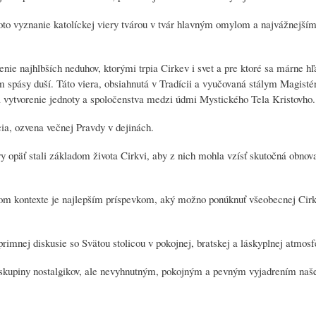
 toto vyznanie katolíckej viery tvárou v tvár hlavným omylom a najvážnejší
nie najhlbších neduhov, ktorými trpia Cirkev i svet a pre ktoré sa márne hľ
spásy duší. Táto viera, obsiahnutá v Tradícii a vyučovaná stálym Magistér
a vytvorenie jednoty a spoločenstva medzi údmi Mystického Tela Kristovho.
a, ozvena večnej Pravdy v dejinách.
ry opäť stali základom života Cirkvi, aby z nich mohla vzísť skutočná obnov
 kontexte je najlepším príspevkom, aký možno ponúknuť všeobecnej Cirk
rimnej diskusie so Svätou stolicou v pokojnej, bratskej a láskyplnej atmosf
skupiny nostalgikov, ale nevyhnutným, pokojným a pevným vyjadrením naše