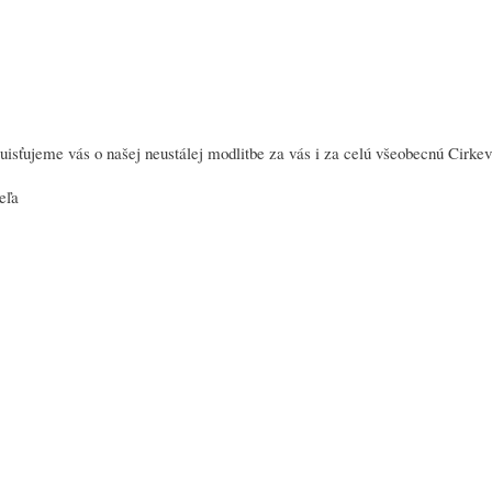
uisťujeme vás o našej neustálej modlitbe za vás i za celú všeobecnú Cirkev
eľa