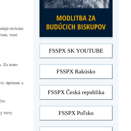
m
adajú riešenia
iom, tvorí
a. Za tento
vi, úprimné a
ére.
j viery.