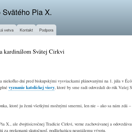
Skočiť
 Svätého Pia X.
na
hlavný
obsah
á vetva
Kontakt
Podpora
 a kardinálom Svätej Cirkvi
, a niekoľko dní pred biskupskými vysviackami plánovanými na 1. júla v Éc
vyznanie katolíckej viery
úplné
, ktoré by sme radi odovzdali do rúk Vašej S
zvonka, ktoré ju ženú všetkými možnými smermi, len nie – ako sa nám zdá –
 Pia X., ale dvojtisícročnej Tradície Cirkvi, verne zachovávanej a odovzdáva
ujú za prekonanú skutočnosť, podliehajúcu neustálemu vývoju.