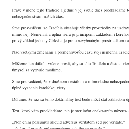
Práve v mene tejto Tradície a jedine v jej svetle dnes predkladáme
nebezpečenstvám našich čias.
Sme presvedčení, že Tradícia obsahuje všetky prostriedky na uzdrave
mimo nej. Nemenná a úplná viera je princípom, základom i koreňom 
pravý základ jednoty Cirkvi a je preto nevyhnutným prostriedkom n
Nad všetkými zmenami a premenlivosťou času stojí nemenná Tradíci
Môžeme len dúfať a vrúcne prosiť, aby sa táto Tradícia a čistota vie
úmysel sa vytrvalo modlíme.
Sme presvedčení, že v dnešnom nestálom a mimoriadne nebezpečnom
úplné vyznanie katolíckej viery.
Dúfame, že raz sa tento doktrinálny text bude môcť stať základom úp
Text, ktorý vám predkladáme, nie je sterilným opakovaním názorov 
„
Non enim possumus aliquid adversus veritatem sed pro veritate.“
„Veď proti pravde nič nezmôžeme, ale iba za pravdu.“