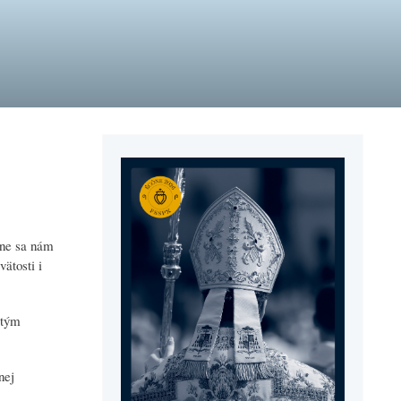
ône sa nám
vätosti i
 tým
nej