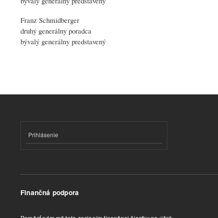
bývalý generálny predstavený
Franz Schmidberger
druhý generálny
po
radca
bývalý generálny predstavený
Prihlásenie
Finančná podpora
Pomôcť nám môžete zaslaním finančnej čiastky na účet: