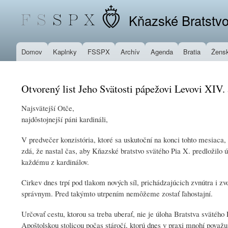
Kňazské Bratstvo
Domov
Kaplnky
FSSPX
Archív
Agenda
Bratia
Žensk
Otvorený list Jeho Svätosti pápežovi Levovi XIV.
Najsvätejší Otče,
najdôstojnejší páni kardináli,
V predvečer konzistória, ktoré sa uskutoční na konci tohto mesiaca
zdá, že nastal čas, aby Kňazské bratstvo svätého Pia X. predložilo 
každému z kardinálov.
Cirkev dnes trpí pod tlakom nových síl, prichádzajúcich zvnútra i 
správnym. Pred takýmto utrpením nemôžeme zostať ľahostajní.
Určovať cestu, ktorou sa treba uberať, nie je úloha Bratstva svätého
Apoštolskou stolicou počas stáročí, ktorú dnes v praxi mnohí považ