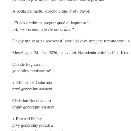
A podľa žalmistu, ktorého cituje svätý Pavol:
„
Et nos credimus propter quod et loquimur.“
„Aj my veríme, a preto hovoríme.“
Ďakujeme vám za pozornosť, ktorú láskavo venujete tomuto textu, a 
Menzingen, 24. júna 2026, na sviatok Narodenia svätého Jána Krstit
Davide Pagliarani
generálny predstavený
+ Alfonso de Galarreta
prvý generálny asistent
Christian Bouchacourt
druhý generálny asistent
+ Bernard Fellay
prvý generálny
po
radca