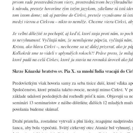
prvom rade prostredníctvom viery, prostredníctvom bezvýhradného 
k národu, pretože hovoríme tým istým jazykom, zdieľame tú istú ident
tom istom dome; tak aj patríme do Cirkvi, pretože vyznávame tú istú
medzi vierou a Cirkvou – nikto to nemôže. Chceme vieru Cirkvi, ab
Je veľmi dôležité to pochopiť, aj keď tí, ktorí stoja proti nám, to poch
to nevyhnutnosť. Vyčítajú nám, že nemilujeme pápeža, vyčítajú nám
Krista, ako hlavu Cirkvi –, nechceme sa už ďalej prizerať, ako je pá
Koľkokrát sme to videli v uplynulých rokoch?! Práve preto, že milu
ktoré padá na celú Cirkev, ktoré ju stavia na rovnakú úroveň ako fa
Skrze Kňazské bratstvo sv. Pia X. sa mnohí ľudia vracajú do Cir
Predovšetkým však hovoria samy za seba tisíce duší, ktoré vďaka apo
Spoločenstvo, ktoré prináša takéto ovocie, nestojí mimo Cirkvi. V p
základe udalostí posledných dní rozhodli prísť k nám. Objavujú 
seminári 13 seminaristov z nášho dištriktu; ďalších 12 mladých mužo
povolania budeme skúmať.
Drahí priatelia, zostaňme vytrvalí a plní lásky, reagujme nadprirod
šanca, aby bola vypočutá. Svätý cirkevný otec Atanáz bol vyhnaný, 