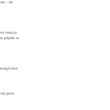
nia – nie
ová situácia
kom prípade sa
rnejší trest
evné právo