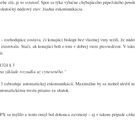
be zlá, je to sviatosť. Spor sa týka výlučne chýbajúceho pápežského povole
o skutočný núdzový stav: žiadna exkomunikácia.
 – rozhodujúce zostáva, či konajúci biskupi bez vlastnej viny verili, že núdz
e existovala. Stačí, ak konajúci boli o tom v dobrej viere presvedčení. V ta
i.
1324 § 3
u na základe rozsudku už vyneseného.
“
 3 zabraňuje automatickej exkomunikácii. Maximálne by sa mohol uložiť mie
 automatickému trestu priamo za skutok.
SPX sa mýlilo a tento omyl bol dokonca zavinený – aj v takom prípade cirk