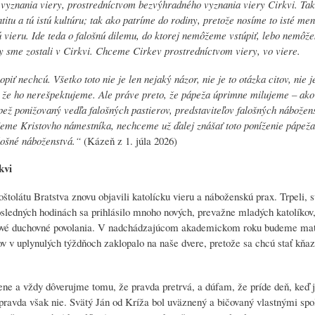
vyznania viery, prostredníctvom bezvýhradného vyznania viery Cirkvi. Tak
itu a tú istú kultúru; tak ako patríme do rodiny, pretože nosíme to isté me
 vieru. Ide teda o falošnú dilemu, do ktorej nemôžeme vstúpiť, lebo nemôže
y sme zostali v Cirkvi. Chceme Cirkev prostredníctvom viery, vo viere.
opiť nechcú. Všetko toto nie je len nejaký názor, nie je to otázka citov, nie j
, že ho nerešpektujeme. Ale práve preto, že pápeža úprimne milujeme – ako
pež ponižovaný vedľa falošných pastierov, predstaviteľov falošných nábožens
jeme Kristovho námestníka, nechceme už ďalej znášať toto poníženie pápeža
lošné náboženstvá.“
(Kázeň z 1. júla 2026)
kvi
štolátu Bratstva znovu objavili katolícku vieru a náboženskú prax. Trpeli, 
osledných hodinách sa prihlásilo mnoho nových, prevažne mladých katolíkov,
sa nové duchovné povolania. V nadchádzajúcom akademickom roku budeme m
v v uplynulých týždňoch zaklopalo na naše dvere, pretože sa chcú stať kňaz
zene a vždy dôverujme tomu, že pravda pretrvá, a dúfam, že príde deň, keď 
pravda však nie. Svätý Ján od Kríža bol uväznený a bičovaný vlastnými spo