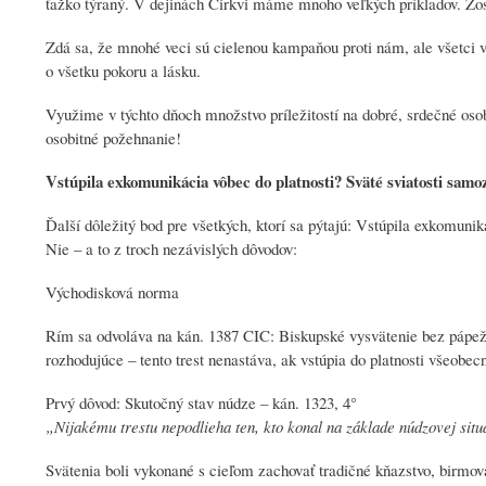
ťažko týraný. V dejinách Cirkvi máme mnoho veľkých príkladov. Z
Zdá sa, že mnohé veci sú cielenou kampaňou proti nám, ale všetci v
o všetku pokoru a lásku.
Využime v týchto dňoch množstvo príležitostí na dobré, srdečné o
osobitné požehnanie!
Vstúpila exkomunikácia vôbec do platnosti? Sväté sviatosti samo
Ďalší dôležitý bod pre všetkých, ktorí sa pýtajú: Vstúpila exkomun
Nie – a to z troch nezávislých dôvodov:
Východisková norma
Rím sa odvoláva na kán. 1387 CIC: Biskupské vysvätenie bez pápež
rozhodujúce – tento trest nenastáva, ak vstúpia do platnosti všeobec
Prvý dôvod: Skutočný stav núdze – kán. 1323, 4°
„
Nijakému trestu nepodlieha ten,
kto konal na základe núdzovej situ
Svätenia boli vykonané s cieľom zachovať tradičné kňazstvo, birmovani