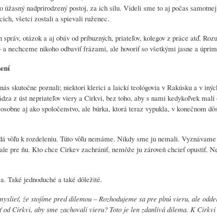
úžasný nadprirodzený postoj, za ich silu. Videli sme to aj počas samotnej 
ich, všetci zostali a spievali ruženec.
 správ, otázok a aj obáv od príbuzných, priateľov, kolegov z práce atď. R
ž – a nechceme nikoho odbaviť frázami, ale hovoriť so všetkými jasne a úpri
mení
ás skutočne poznali; niektorí klerici a laickí teológovia v Rakúsku a v inýc
hádza z úst nepriateľov viery a Cirkvi, bez toho, aby s nami kedykoľvek mali
í osobne aj ako spoločenstvo, ale búrka, ktorá teraz vypukla, v konečnom dô
dá vôľu k rozdeleniu. Túto vôľu nemáme. Nikdy sme ju nemali. Vyznávame
le pre ňu. Kto chce Cirkev zachrániť, nemôže ju zároveň chcieť opustiť. Ne
a. Také jednoduché a také dôležité.
 myslieť, že stojíme pred dilemou – Rozhodujeme sa pre plnú vieru, ale odd
od Cirkvi, aby sme zachovali vieru? Toto je len zdanlivá dilema. K Cirkvi