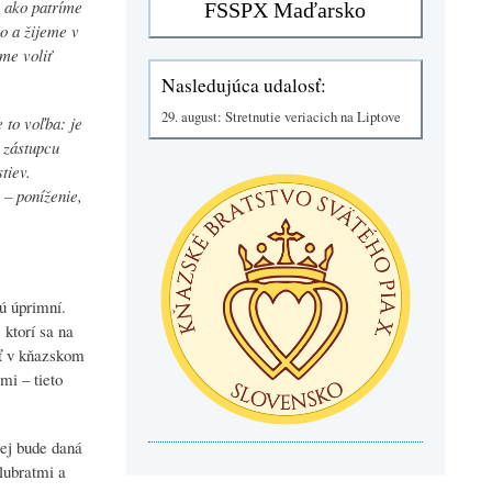
 ako patríme
no a žijeme v
me voliť
Nasledujúca udalosť:
29. august: Stretnutie veriacich na Liptove
e to voľba: je
 zástupcu
tiev.
 – poníženie,
sú úprimní.
 ktorí sa na
ať v kňazskom
mi – tieto
jej bude daná
lubratmi a