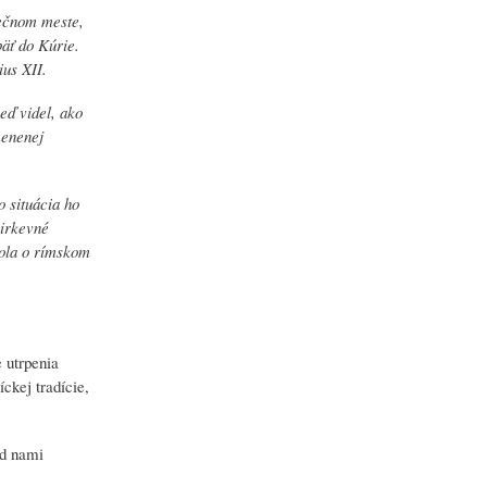
Večnom meste,
äť do Kúrie.
ius XII.
eď videl, ako
menenej
o situácia ho
cirkevné
tola o rímskom
 utrpenia
ckej tradície,
ad nami