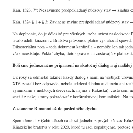
Kán. 1323, 7°: Nezavinene predpokladaný núdzový stav → žiadna 
Kán. 1324 § 1 + § 3: Zavinene mylne predpokladaný núdzový stav →
Na doplnenie, čo je dôležité pre všetkých, treba uviesť nasledovné:
trvalo udelil kňazom z Bratstva právomoc platne vysluhovať spoveď. 
Dikasteriálna nóta – teda dokument kardinála – nemôže len tak jedn
však neexistuje. Pokiaľ chýba, tieto oprávnenia zostávajú v platnosti
Boli sme jednoznačne pripravení na skutočný dialóg a aj naďalej
Už roky sa odmietal takmer každý dialóg s nami na všetkých úrovnia
XIV. zostali bez odpovede, nebola udelená žiadna audiencia ani rozh
výnimkami v niektorých diecézach, najmä v Rakúsku); často som ned
snažiť z našej strany pokračovať v konštruktívnej komunikácii. Na to
Zostaneme Rimanmi až do posledného dychu
Spomeňme si v týchto dňoch na slová jedného z prvých kňazov Kňazs
Kňazského bratstva v roku 2020, ktoré tu radi zopakujeme, pretože s