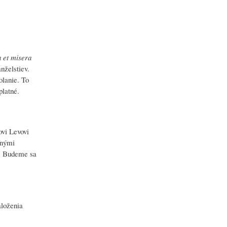
 et misera
nželstiev.
olanie. To
platné.
ovi Levovi
ľnými
ú. Budeme sa
aloženia