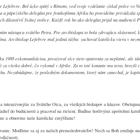
r Lefebvre. Bol úzko spätý s Rímom, veď svoje vzdelanie získal práve vo 
 a pápežského delegáta pre frankofónnu Afriku ho pravidelne privádzala sp
ch dikastérií Svätej stolice. Každý rok ho ako delegáta prijal na audiencii P
ením nástupcu svätého Petra. Pre arcibiskupa to bola zdrvujúca skúsenosť, k
íma. Arcibiskup Lefebvre mal jedinú túžbu: zachovať katolícku vieru v nez
ku 1988 exkomunikáciou, považoval síce tieto opatrenia za neplatné, ale tát
 za všetko dobré, čo vykonal v Afrike. Za to isté konanie mu teraz hrozili 
ychu. Nezabúdajme, že posledným dokumentom, ktorý nám zanechal, je kapi
 intenzívnejšie za Svätého Otca, za všetkých biskupov a kňazov. Obetujme
adieť do budúcnosti a pracovať na riešení. Buďme horlivými apoštolmi katolí
izme a obnovme naše katolícke zmýšľanie!
ovanie. Modlime sa aj za našich prenasledovateľov! Nech sa Boh zmiluje n
vďačnosti.