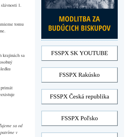
slávnosti 1.
ozumieme tomu
mne.
h krajinách sa
 osobný
sledku
 primát
existuje
eľujeme sa od
 patríme v