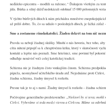
neďaleko epicentra – modlili sa ruženec.“ Ďakujem všetkým za tento 
júla. Búrka a silný dážď nedokázali odohnať 15 000 prítomných veriac
V týchto búrlivých dňoch k nám prichádza množstvo znepokojujúcich
až príliš dobre. To, čo sa udialo v posledných dňoch, je ťažká záťa
Sme a zostaneme rímskokatolíci. Žiaden dekrét na tom nič nez
Pravda sa nebojí žiadnej skúšky. Mnohí o nás hovoria, bez toho, aby n
cítia nútení pripojiť sa k chraptivému kriku, ktorý v skutočnosti vyc
kontakt a lepšie nás poznali. Sme hriešnici, sme povinní byť pokorn
odhaľuje nenávisť voči celej katolíckej tradícii.
Schizma nie je žiadnym čisto vonkajším činom. Schizma predpokla
pápeža, neomylnosť učiteľského úradu atď. Nejednáme proti Cirkvi, a
žiadna schizma, žiadny úmysel k rozkolu.
Presne tak je to aj s nami. Žiadny úmysel k rozkolu – žiadna schizm
Počúvajme generálneho predstaveného:
„Niektorí by si teraz mohli
Cirkvi. Vyberáme si teda medzi vierou a Cirkvou. Máme sa odtrhnúť 