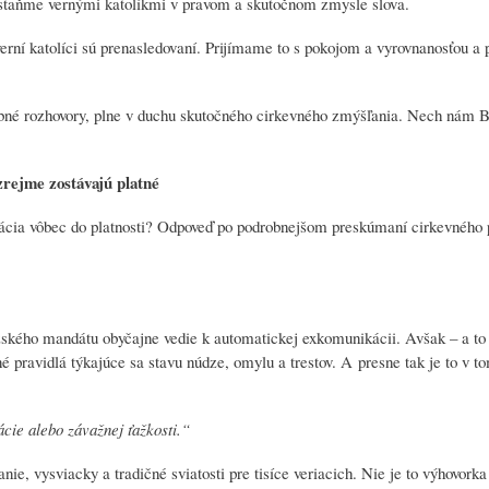
ostaňme vernými katolíkmi v pravom a skutočnom zmysle slova.
erní katolíci sú prenasledovaní. Prijímame to s pokojom a vyrovnanosťou a
sobné rozhovory, plne v duchu skutočného cirkevného zmýšľania. Nech nám 
zrejme zostávajú platné
ikácia vôbec do platnosti? Odpoveď po podrobnejšom preskúmaní cirkevného 
ského mandátu obyčajne vedie k automatickej exkomunikácii. Avšak – a to 
né pravidlá týkajúce sa stavu núdze, omylu a trestov. A presne tak je to v t
ácie alebo závažnej ťažkosti.“
e, vysviacky a tradičné sviatosti pre tisíce veriacich. Nie je to výhovorka 