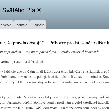
Skočiť
 Svätého Pia X.
na
hlavný
obsah
á vetva
Kontakt
Podpora
e, že pravda obstojí.“ – Príhovor predstaveného dištri
ti nepriateľom... Tak mi to povedal jeden vysoký cirkevný hodnostár.
veriaci, priatelia a dobrodinci!
u v Jaidhofe ako zvyčajne mali krátku adoráciu Najsvätejšej Sviatosti, pred
 Urobili sme to v radosti a pokoji, hoci tieto dni boli zaiste mimoriadne. Sm
jení so Svätým Otcom a miestnymi biskupmi a milujeme ich napriek všetký
icky nepretržite. Včera mi zavolal jeden milý veriaci, penzionovaný profeso
tor Fernandez odpálil atómovú bombu proti nám a celej katolíckej tradícii
v Hirošime 6. augusta 1945, ktorí zostali zázračne nezranení, hoci sa nach