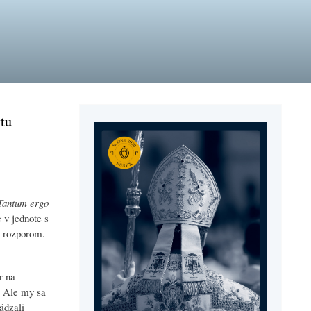
ktu
Tantum ergo
e v jednote s
m rozporom.
r na
. Ale my sa
ádzali