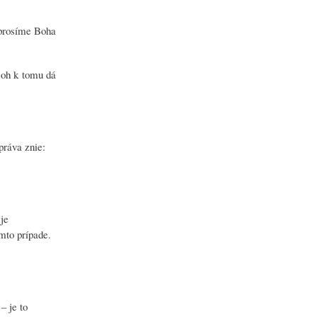
 prosíme Boha
Boh k tomu dá
práva znie:
je
omto prípade.
– je to