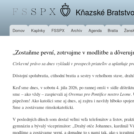
Kňazské Bratstvo
Domov
Kaplnky
FSSPX
Archív
Agenda
Bratia
Žensk
„Zostaňme pevní, zotrvajme v modlitbe a dôverujm
Cirkevné právo sa dnes vykladá v prospech priateľov a uplatňuje pro
Dôstojní spolubratia, ctihodní bratia a sestry v rehoľnom stave, drahí 
Keď sme dnes, v sobotu 4. júla 2026, po rannej omši v sídle dištrikt
sme – ako vždy – zaspievali aj
Oremus pro Pontifice nostro Leone
.
pápežom! Ako katolíci sme aj dnes, aj zajtra i navždy hlboko spo
Sme a zostávame rímskokatolícki.
V posledných dňoch som dostal veľmi veľa telefonátov a listov, prakt
gymnáziu a bývalý viceprimátor: „Drahý otče Johannes, kardinál Vic
modlíme a zostávame verní, a dopadne to s nami tak, ako s jezuitmi 