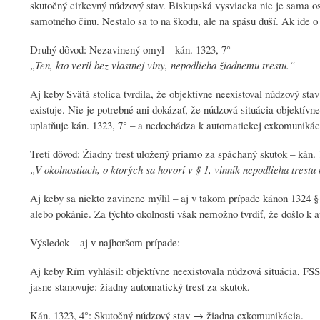
skutočný cirkevný núdzový stav. Biskupská vysviacka nie je sama ose
samotného činu. Nestalo sa to na škodu, ale na spásu duší. Ak ide 
Druhý dôvod: Nezavinený omyl – kán. 1323, 7°
„Ten, kto veril bez vlastnej viny, nepodlieha žiadnemu trestu.“
Aj keby Svätá stolica tvrdila, že objektívne neexistoval núdzový stav
existuje. Nie je potrebné ani dokázať, že núdzová situácia objektívn
uplatňuje kán. 1323, 7° – a nedochádza k automatickej exkomunikáci
Tretí dôvod: Žiadny trest uložený priamo za spáchaný skutok – kán. 
„
V okolnostiach, o ktorých sa hovorí v § 1, vinník nepodlieha trest
Aj keby sa niekto zavinene mýlil – aj v takom prípade kánon 1324 §
alebo pokánie. Za týchto okolností však nemožno tvrdiť, že došlo k
Výsledok – aj v najhoršom prípade:
Aj keby Rím vyhlásil: objektívne neexistovala núdzová situácia, FS
jasne stanovuje: žiadny automatický trest za skutok.
Kán. 1323, 4°: Skutočný núdzový stav → žiadna exkomunikácia.