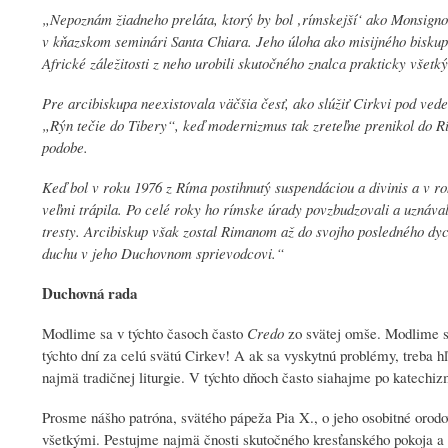
„Nepoznám žiadneho preláta, ktorý by bol ‚rímskejší‘ ako Monsigno
v kňazskom seminári Santa Chiara. Jeho úloha ako misijného biskupa
Africké záležitosti z neho urobili skutočného znalca prakticky všetký
Pre arcibiskupa neexistovala väčšia česť, ako slúžiť Cirkvi pod ved
„Rýn tečie do Tibery“, keď modernizmus tak zreteľne prenikol do R
podobe.
Keď bol v roku 1976 z Ríma postihnutý suspendáciou a divinis a v ro
veľmi trápila. Po celé roky ho rímske úrady povzbudzovali a uznávali
tresty. Arcibiskup však zostal Rimanom až do svojho posledného d
duchu v jeho Duchovnom sprievodcovi.“
Duchovná rada
Modlime sa v týchto časoch často
Credo
zo svätej omše. Modlime sa
týchto dní za celú svätú Cirkev! A ak sa vyskytnú problémy, treba hľ
najmä tradičnej liturgie. V týchto dňoch často siahajme po katech
Prosme nášho patróna, svätého pápeža Pia X., o jeho osobitné orod
všetkými. Pestujme najmä čnosti skutočného kresťanského pokoja a 