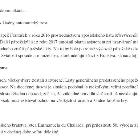
exkomunikácia.
 žiadny automatický trest.
 Pápež František v roku 2016 prostredníctvom apoštolského listu
Misericordia
Ďalší pápežský list z roku 2017 umožnil platnú asistenciu pri uzatváraní ma
oducho zrušiť pápežské akty. Na to by bolo potrebné výslovné pápežské odv
. Sviatosti spovede a manželstva, ktoré udeľujú kňazi z Bratstva, sú naďalej 
 sme
ch, všetky dvere zostali zatvorené. Listy generálneho predstaveného pápež
ovor. Na diecéznej úrovni je situácia podobná (s niekoľkými veľmi potešite
ostal žiadnu odpoveď, zdá sa, že základné pravidlá slušnosti už neexistuj
 však musí existovať ochota na všetkých stranách a žiadne falošné hry.
kého bratstva, otca Emmanuela du Chalarda, pri príležitosti 50. výročia z
ú v dnešnej dobe veľmi dôležité.