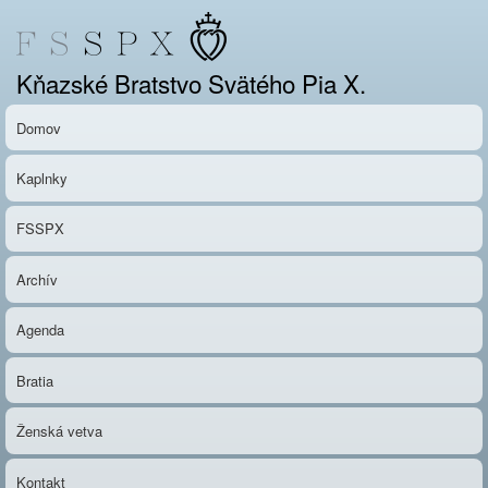
Skočiť
na
hlavný
Kňazské Bratstvo Svätého Pia X.
obsah
Domov
Kaplnky
FSSPX
Archív
Agenda
Bratia
Ženská vetva
Kontakt