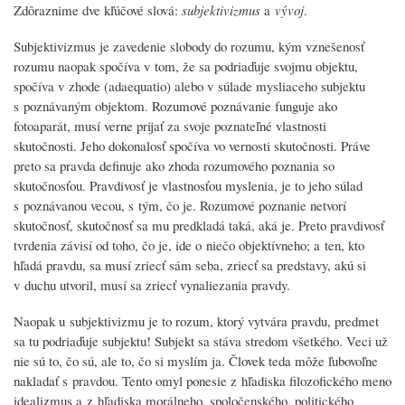
Zdôraznime dve kľúčové slová:
subjektivizmus
a
vývoj
.
Subjektivizmus
je zavedenie slobody do rozumu, kým vznešenosť
rozumu naopak spočíva v tom, že sa podriaďuje svojmu objektu,
spočíva v zhode (
adaequatio
) alebo v súlade mysliaceho subjektu
s poznávaným objektom. Rozumové poznávanie funguje ako
fotoaparát, musí verne prijať za svoje poznateľné vlastnosti
skutočnosti. Jeho dokonalosť spočíva vo vernosti skutočnosti. Práve
preto sa
pravda
definuje ako
zhoda rozumového poznania so
skutočnosťou
. Pravdivosť je vlastnosťou myslenia, je to jeho súlad
s poznávanou vecou, s tým, čo je. Rozumové poznanie netvorí
skutočnosť, skutočnosť sa mu predkladá taká, aká je. Preto pravdivosť
tvrdenia závisí od toho, čo
je
, ide o niečo objektívneho; a ten, kto
hľadá pravdu, sa musí zriecť sám seba, zriecť sa predstavy, akú si
v duchu utvoril, musí sa zriecť vynaliezania pravdy.
Naopak u subjektivizmu je to rozum, ktorý vytvára pravdu, predmet
sa tu podriaďuje subjektu! Subjekt sa stáva stredom všetkého. Veci už
nie sú to, čo sú, ale to, čo si myslím ja. Človek teda môže ľubovoľne
nakladať s pravdou. Tento omyl ponesie z hľadiska filozofického meno
idealizmus
a z hľadiska morálneho, spoločenského, politického