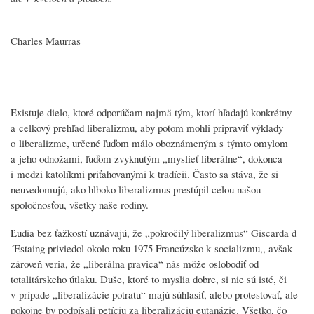
Charles Maurras
Existuje dielo, ktoré odporúčam najmä tým, ktorí hľadajú konkrétny
a celkový prehľad liberalizmu, aby potom mohli pripraviť výklady
o liberalizme, určené ľuďom málo oboznámeným s týmto omylom
a jeho odnožami, ľuďom zvyknutým „myslieť liberálne“, dokonca
i medzi katolíkmi priťahovanými k tradícii. Často sa stáva, že si
neuvedomujú, ako hlboko liberalizmus prestúpil celou našou
spoločnosťou, všetky naše rodiny.
Ľudia bez ťažkostí uznávajú, že „pokročilý liberalizmus“ Giscarda d
´Estaing priviedol okolo roku 1975 Francúzsko k socializmu,, avšak
zároveň veria, že „liberálna pravica“ nás môže oslobodiť od
totalitárskeho útlaku. Duše, ktoré to myslia dobre, si nie sú isté, či
v prípade „liberalizácie potratu“ majú súhlasiť, alebo protestovať, ale
pokojne by podpísali petíciu za liberalizáciu eutanázie. Všetko, čo