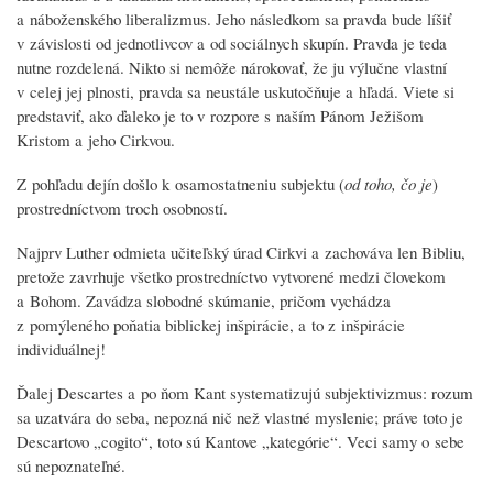
a náboženského
liberalizmus
. Jeho následkom sa pravda bude líšiť
v závislosti od jednotlivcov a od sociálnych skupín. Pravda je teda
nutne rozdelená. Nikto si nemôže nárokovať, že ju výlučne vlastní
v celej jej plnosti, pravda sa neustále uskutočňuje a hľadá. Viete si
predstaviť, ako ďaleko je to v rozpore s naším Pánom Ježišom
Kristom a jeho Cirkvou.
Z pohľadu dejín došlo k osamostatneniu subjektu (
od toho, čo je
)
prostredníctvom troch osobností.
Najprv Luther odmieta učiteľský úrad Cirkvi a zachováva len Bibliu,
pretože zavrhuje všetko prostredníctvo vytvorené medzi človekom
a Bohom. Zavádza
slobodné skúmanie
, pričom vychádza
z pomýleného poňatia biblickej inšpirácie, a to z inšpirácie
individuálnej!
Ďalej Descartes a po ňom Kant systematizujú subjektivizmus: rozum
sa uzatvára do seba, nepozná nič než vlastné myslenie; práve toto je
Descartovo „
cogito
“, toto sú Kantove „kategórie“. Veci samy o sebe
sú nepoznateľné.