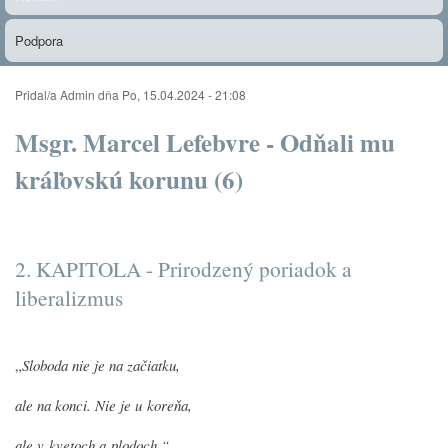
Podpora
Pridal/a
Admin
dňa
Po, 15.04.2024 - 21:08
Msgr. Marcel Lefebvre - Odňali mu
kráľovskú korunu (6)
2. KAPITOLA - Prirodzený poriadok a
liberalizmus
„
Sloboda nie je na začiatku,
ale na konci. Nie je u koreňa,
ale v kvetoch a plodoch.“