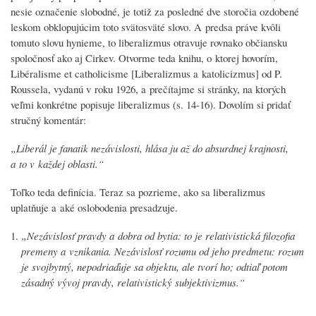
nesie označenie
slobodné
, je totiž za posledné dve storočia ozdobené
leskom obklopujúcim toto svätosväté slovo. A predsa práve kvôli
tomuto slovu hynieme, to liberalizmus otravuje rovnako občiansku
spoločnosť ako aj Cirkev. Otvorme teda knihu, o ktorej hovorím,
Libéralisme et catholicisme
[
Liberalizmus a katolicizmus
] od P.
Roussela, vydanú v roku 1926, a prečítajme si stránky, na ktorých
veľmi konkrétne popisuje liberalizmus (s. 14-16). Dovolím si pridať
stručný komentár:
„Liberál je fanatik nezávislosti, hlása ju až do absurdnej krajnosti,
a to v každej oblasti.“
Toľko teda definícia. Teraz sa pozrieme, ako sa liberalizmus
uplatňuje a aké oslobodenia presadzuje.
„Nezávislosť pravdy a dobra od bytia: to je relativistická filozofia
premeny a vznikania. Nezávislosť rozumu od jeho predmetu: rozum
je svojbytný, nepodriaďuje sa objektu, ale tvorí ho; odtiaľ potom
zásadný vývoj pravdy, relativistický subjektivizmus.“